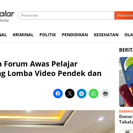
Pencaria
NAL
KRIMINAL
POLITIK
PENDIDIKAN
KESEHATAN
OL
BERI
n Forum Awas Pelajar
 Lomba Video Pendek dan
DAERAH
Donor
Takal