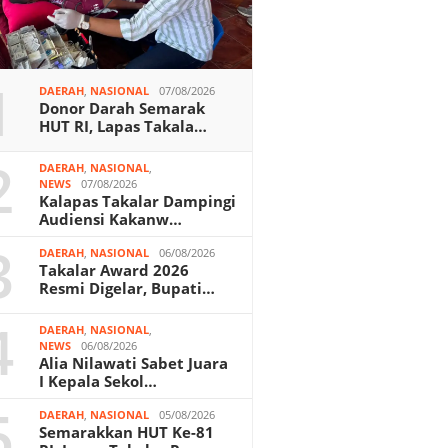
1
DAERAH
,
NASIONAL
07/08/2026
Donor Darah Semarak
HUT RI, Lapas Takala…
2
DAERAH
,
NASIONAL
,
NEWS
07/08/2026
Kalapas Takalar Dampingi
Audiensi Kakanw…
3
DAERAH
,
NASIONAL
06/08/2026
Takalar Award 2026
Resmi Digelar, Bupati…
4
DAERAH
,
NASIONAL
,
NEWS
06/08/2026
Alia Nilawati Sabet Juara
I Kepala Sekol…
5
DAERAH
,
NASIONAL
05/08/2026
Semarakkan HUT Ke-81