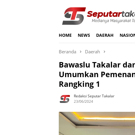
Loncat
ke
konten
HOME
NEWS
DAERAH
NASIO
Beranda
Daerah
Bawaslu Takalar da
Umumkan Pemenang
Rangking 1
Redaksi Seputar Takalar
23/06/2024