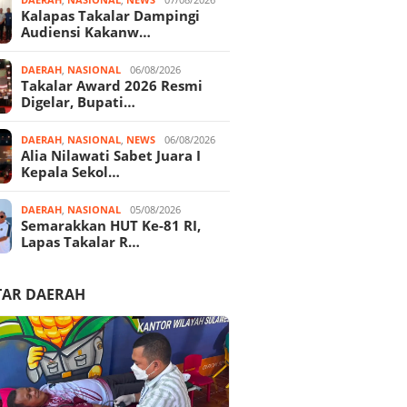
Kalapas Takalar Dampingi
Audiensi Kakanw…
DAERAH
,
NASIONAL
06/08/2026
Takalar Award 2026 Resmi
Digelar, Bupati…
DAERAH
,
NASIONAL
,
NEWS
06/08/2026
Alia Nilawati Sabet Juara I
Kepala Sekol…
DAERAH
,
NASIONAL
05/08/2026
Semarakkan HUT Ke-81 RI,
Lapas Takalar R…
TAR DAERAH