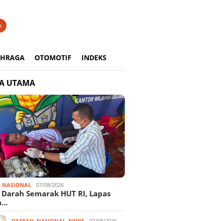
n
AHRAGA
OTOMOTIF
INDEKS
TA UTAMA
,
NASIONAL
07/08/2026
 Darah Semarak HUT RI, Lapas
a…
DAERAH
,
NASIONAL
,
NEWS
07/08/2026