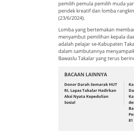
pemilih pemula pemilih muda y
pendek kreatif dan lomba rangkin
(23/6/2024).
Lomba yang bertemakan membang
menyambut pemilihan kepala dae
adalah pelajar se-Kabupaten Taka
dalam sambutannya menyampaikan
Bawaslu Takalar yang terus berin
BACAAN LAINNYA
Donor Darah Semarak HUT
Ka
RI, Lapas Takalar Hadirkan
Da
Aksi Nyata Kepedulian
Ka
Sosial
de
Ba
Pe
81