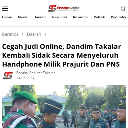
Loncat
Menu
ke
konten
Mobile
Home
News
Daerah
Nasional
Kriminal
Politik
Pendidik
Beranda
Daerah
Cegah Judi Online, Dandim Takalar
Kembali Sidak Secara Menyeluruh
Handphone Milik Prajurit Dan PNS
Redaksi Seputar Takalar
24/06/2024