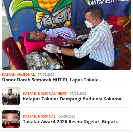
DAERAH
,
NASIONAL
07/08/2026
Donor Darah Semarak HUT RI, Lapas Takala…
DAERAH
,
NASIONAL
,
NEWS
07/08/2026
Kalapas Takalar Dampingi Audiensi Kakanw…
DAERAH
,
NASIONAL
06/08/2026
Takalar Award 2026 Resmi Digelar, Bupati…