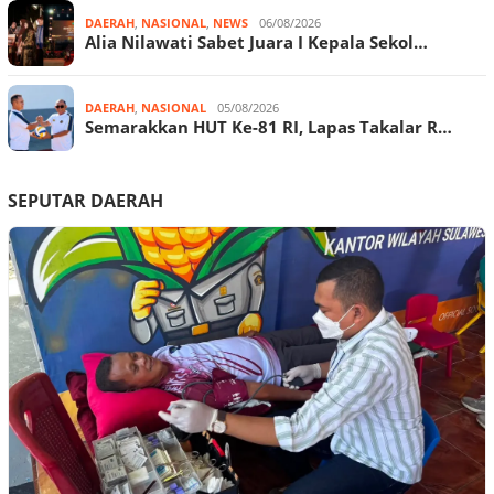
DAERAH
,
NASIONAL
,
NEWS
06/08/2026
Alia Nilawati Sabet Juara I Kepala Sekol…
DAERAH
,
NASIONAL
05/08/2026
Semarakkan HUT Ke-81 RI, Lapas Takalar R…
SEPUTAR DAERAH