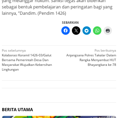
yang melanggar hukum. Sanksi tegas akan diberikan
sebagai bentuk pembelajaran dan peringatan bagi yang
lainnya, ”Dandim. (Pendim 1426)
SEBARKAN
Navigasi
Pos sebelumnya
Pos berikutnya
Kolaborasi Koramil 1426-03/Galut
Anjangsana Polres Takalar Dalam
pos
Bersama Pemerintah Desa Dan
Rangka Menyambut HUT
Masyarakat Wujudkan Kebersihan
Bhayangkara ke-78
Lingkungan
BERITA UTAMA