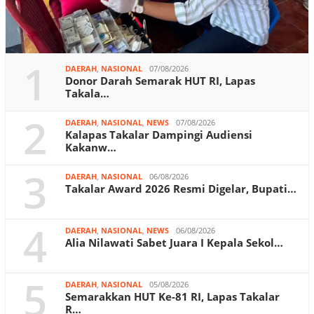
1
DAERAH
,
NASIONAL
07/08/2026
Donor Darah Semarak HUT RI, Lapas
Takala…
2
DAERAH
,
NASIONAL
,
NEWS
07/08/2026
Kalapas Takalar Dampingi Audiensi
Kakanw…
3
DAERAH
,
NASIONAL
06/08/2026
Takalar Award 2026 Resmi Digelar, Bupati…
4
DAERAH
,
NASIONAL
,
NEWS
06/08/2026
Alia Nilawati Sabet Juara I Kepala Sekol…
5
DAERAH
,
NASIONAL
05/08/2026
Semarakkan HUT Ke-81 RI, Lapas Takalar
R…