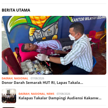
BERITA UTAMA
DAERAH
,
NASIONAL
07/08/2026
Donor Darah Semarak HUT RI, Lapas Takala…
DAERAH
,
NASIONAL
,
NEWS
07/08/2026
Kalapas Takalar Dampingi Audiensi Kakanw…