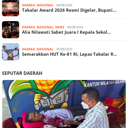
DAERAH
,
NASIONAL
06/08/2026
Takalar Award 2026 Resmi Digelar, Bupati…
DAERAH
,
NASIONAL
,
NEWS
06/08/2026
Alia Nilawati Sabet Juara I Kepala Sekol…
DAERAH
,
NASIONAL
05/08/2026
Semarakkan HUT Ke-81 RI, Lapas Takalar R…
SEPUTAR DAERAH