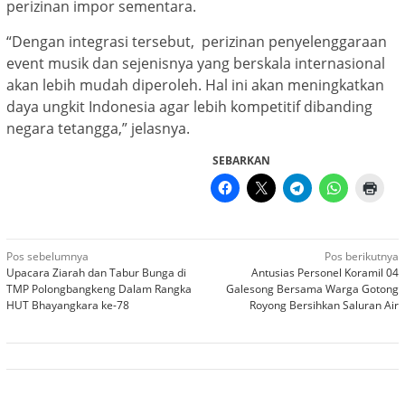
perizinan impor sementara.
“Dengan integrasi tersebut, perizinan penyelenggaraan
event musik dan sejenisnya yang berskala internasional
akan lebih mudah diperoleh. Hal ini akan meningkatkan
daya ungkit Indonesia agar lebih kompetitif dibanding
negara tetangga,” jelasnya.
SEBARKAN
Navigasi
Pos sebelumnya
Pos berikutnya
Upacara Ziarah dan Tabur Bunga di
Antusias Personel Koramil 04
pos
TMP Polongbangkeng Dalam Rangka
Galesong Bersama Warga Gotong
HUT Bhayangkara ke-78
Royong Bersihkan Saluran Air