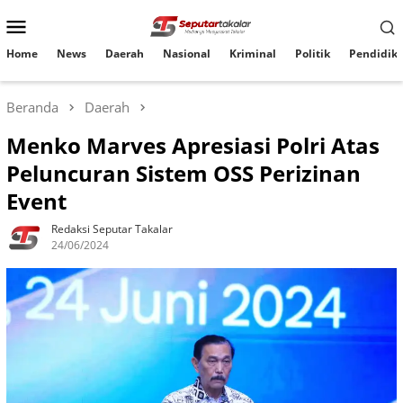
Loncat
Menu
ke
konten
Mobile
Home
News
Daerah
Nasional
Kriminal
Politik
Pendidik
Beranda
Daerah
Menko Marves Apresiasi Polri Atas
Peluncuran Sistem OSS Perizinan
Event
Redaksi Seputar Takalar
24/06/2024