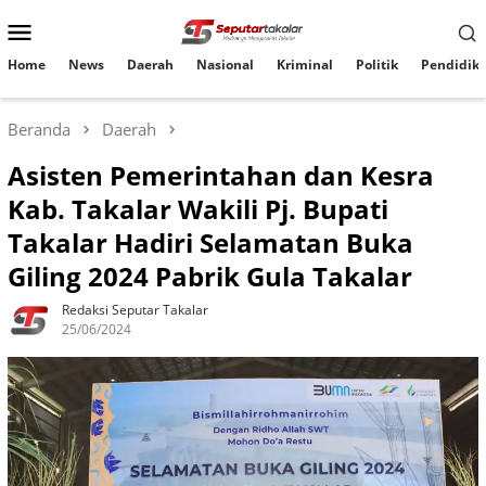
Loncat
Menu
ke
konten
Mobile
Home
News
Daerah
Nasional
Kriminal
Politik
Pendidik
Beranda
Daerah
Asisten Pemerintahan dan Kesra
Kab. Takalar Wakili Pj. Bupati
Takalar Hadiri Selamatan Buka
Giling 2024 Pabrik Gula Takalar
Redaksi Seputar Takalar
25/06/2024