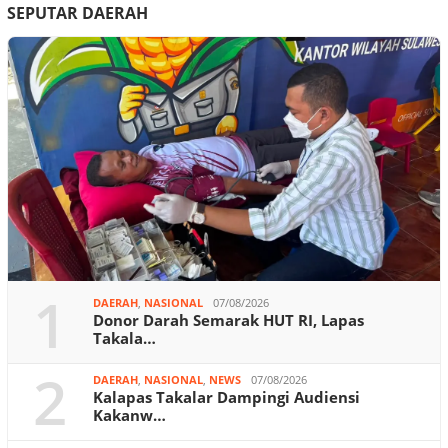
SEPUTAR DAERAH
1
DAERAH
,
NASIONAL
07/08/2026
Donor Darah Semarak HUT RI, Lapas
Takala…
2
DAERAH
,
NASIONAL
,
NEWS
07/08/2026
Kalapas Takalar Dampingi Audiensi
Kakanw…