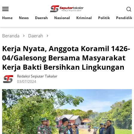
Loncat
Menu
ke
konten
Mobile
Home
News
Daerah
Nasional
Kriminal
Politik
Pendidik
Beranda
Daerah
Kerja Nyata, Anggota Koramil 1426-
04/Galesong Bersama Masyarakat
Kerja Bakti Bersihkan Lingkungan
Redaksi Seputar Takalar
03/07/2024