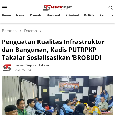
Loncat
Menu
ke
konten
Mobile
Home
News
Daerah
Nasional
Kriminal
Politik
Pendidik
Beranda
Daerah
Penguatan Kualitas Infrastruktur
dan Bangunan, Kadis PUTRPKP
Takalar Sosialisasikan ‘BROBUDI
Redaksi Seputar Takalar
29/07/2024