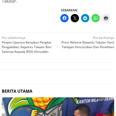
Takalar.
SEBARKAN
Navigasi
Pos sebelumnya
Pos berikutnya
Pimpin Upacara Kenaikan Pangkat
Press Release Bawaslu Takalar Hasil
pos
Pengabdian, Kapolres Takalar Beri
Tahapan Pencocokan Dan Penelitian
Selamat Kepada IPDA Alimuddin
BERITA UTAMA