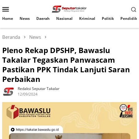
Loncat
Menu
ke
konten
Mobile
Home
News
Daerah
Nasional
Kriminal
Politik
Pendidik
Beranda
News
Pleno Rekap DPSHP, Bawaslu
Takalar Tegaskan Panwascam
Pastikan PPK Tindak Lanjuti Saran
Perbaikan
Redaksi Seputar Takalar
12/09/2024