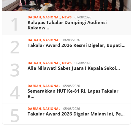
1
DAERAH
,
NASIONAL
,
NEWS
07/08/2026
Kalapas Takalar Dampingi Audiensi
Kakanw…
2
DAERAH
,
NASIONAL
06/08/2026
Takalar Award 2026 Resmi Digelar, Bupati…
3
DAERAH
,
NASIONAL
,
NEWS
06/08/2026
Alia Nilawati Sabet Juara I Kepala Sekol…
4
DAERAH
,
NASIONAL
05/08/2026
Semarakkan HUT Ke-81 RI, Lapas Takalar
R…
5
DAERAH
,
NASIONAL
05/08/2026
Takalar Award 2026 Digelar Malam Ini, Pe…