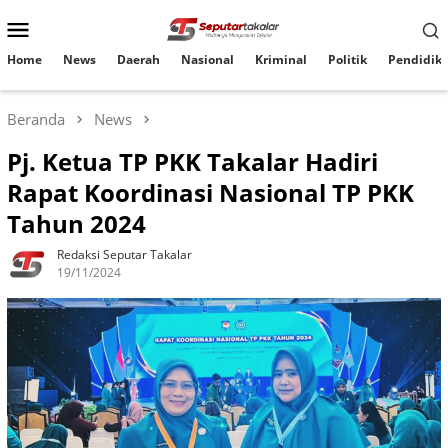
Loncat
Menu
ke
konten
Mobile
Home
News
Daerah
Nasional
Kriminal
Politik
Pendidik
Beranda
News
Pj. Ketua TP PKK Takalar Hadiri
Rapat Koordinasi Nasional TP PKK
Tahun 2024
Redaksi Seputar Takalar
19/11/2024