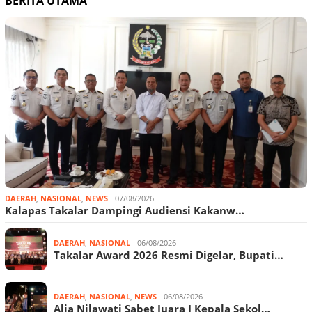
BERITA UTAMA
DAERAH
,
NASIONAL
,
NEWS
07/08/2026
Kalapas Takalar Dampingi Audiensi Kakanw…
DAERAH
,
NASIONAL
06/08/2026
Takalar Award 2026 Resmi Digelar, Bupati…
DAERAH
,
NASIONAL
,
NEWS
06/08/2026
Alia Nilawati Sabet Juara I Kepala Sekol…