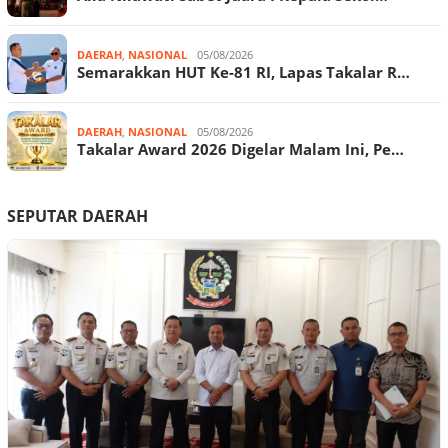
DAERAH
,
NASIONAL
05/08/2026
Semarakkan HUT Ke-81 RI, Lapas Takalar R…
DAERAH
,
NASIONAL
05/08/2026
Takalar Award 2026 Digelar Malam Ini, Pe…
SEPUTAR DAERAH