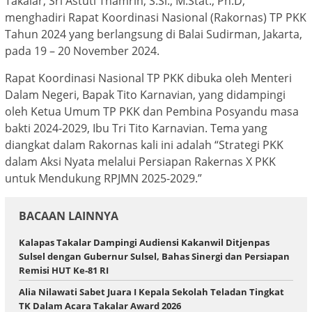
Takalar, Sri Astuti Thamrin, S.Si., M.Stat., Ph.D,
menghadiri Rapat Koordinasi Nasional (Rakornas) TP PKK
Tahun 2024 yang berlangsung di Balai Sudirman, Jakarta,
pada 19 – 20 November 2024.
Rapat Koordinasi Nasional TP PKK dibuka oleh Menteri
Dalam Negeri, Bapak Tito Karnavian, yang didampingi
oleh Ketua Umum TP PKK dan Pembina Posyandu masa
bakti 2024-2029, Ibu Tri Tito Karnavian. Tema yang
diangkat dalam Rakornas kali ini adalah “Strategi PKK
dalam Aksi Nyata melalui Persiapan Rakernas X PKK
untuk Mendukung RPJMN 2025-2029.”
BACAAN LAINNYA
Kalapas Takalar Dampingi Audiensi Kakanwil Ditjenpas
Sulsel dengan Gubernur Sulsel, Bahas Sinergi dan Persiapan
Remisi HUT Ke-81 RI
Alia Nilawati Sabet Juara I Kepala Sekolah Teladan Tingkat
TK Dalam Acara Takalar Award 2026