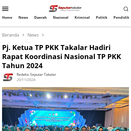
Loncat
Menu
ke
konten
Mobile
Home
News
Daerah
Nasional
Kriminal
Politik
Pendidik
Beranda
News
Pj. Ketua TP PKK Takalar Hadiri
Rapat Koordinasi Nasional TP PKK
Tahun 2024
Redaksi Seputar Takalar
20/11/2024