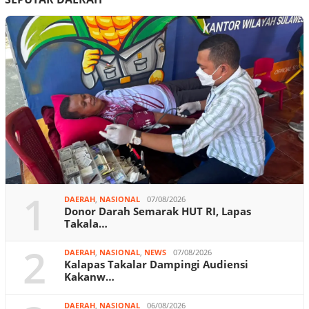
1
DAERAH
,
NASIONAL
07/08/2026
Donor Darah Semarak HUT RI, Lapas
Takala…
2
DAERAH
,
NASIONAL
,
NEWS
07/08/2026
Kalapas Takalar Dampingi Audiensi
Kakanw…
DAERAH
,
NASIONAL
06/08/2026