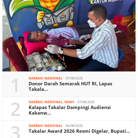
1
DAERAH
,
NASIONAL
07/08/2026
Donor Darah Semarak HUT RI, Lapas
Takala…
2
DAERAH
,
NASIONAL
,
NEWS
07/08/2026
Kalapas Takalar Dampingi Audiensi
Kakanw…
3
DAERAH
,
NASIONAL
06/08/2026
Takalar Award 2026 Resmi Digelar, Bupati…