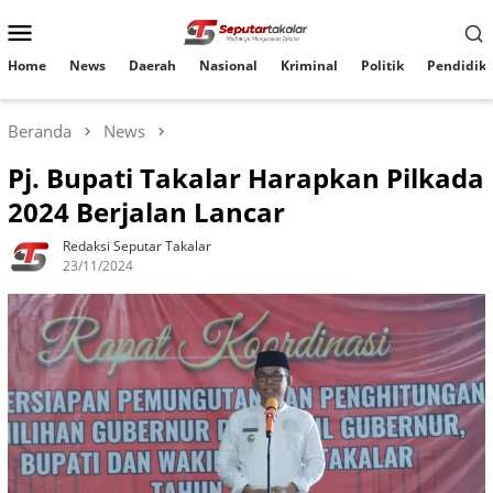
Loncat
Menu
ke
konten
Mobile
Home
News
Daerah
Nasional
Kriminal
Politik
Pendidik
Beranda
News
Pj. Bupati Takalar Harapkan Pilkada
2024 Berjalan Lancar
Redaksi Seputar Takalar
23/11/2024