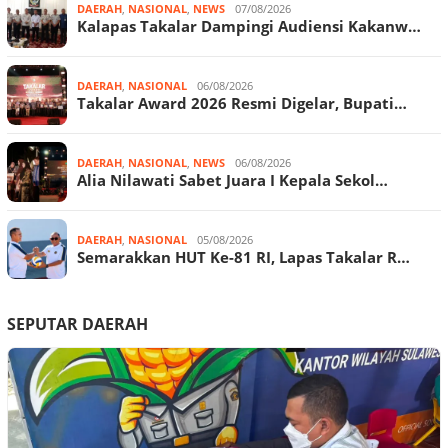
DAERAH
,
NASIONAL
,
NEWS
07/08/2026
Kalapas Takalar Dampingi Audiensi Kakanw…
DAERAH
,
NASIONAL
06/08/2026
Takalar Award 2026 Resmi Digelar, Bupati…
DAERAH
,
NASIONAL
,
NEWS
06/08/2026
Alia Nilawati Sabet Juara I Kepala Sekol…
DAERAH
,
NASIONAL
05/08/2026
Semarakkan HUT Ke-81 RI, Lapas Takalar R…
SEPUTAR DAERAH