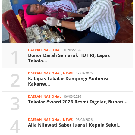
1
DAERAH
,
NASIONAL
07/08/2026
Donor Darah Semarak HUT RI, Lapas
Takala…
2
DAERAH
,
NASIONAL
,
NEWS
07/08/2026
Kalapas Takalar Dampingi Audiensi
Kakanw…
3
DAERAH
,
NASIONAL
06/08/2026
Takalar Award 2026 Resmi Digelar, Bupati…
4
DAERAH
,
NASIONAL
,
NEWS
06/08/2026
Alia Nilawati Sabet Juara I Kepala Sekol…