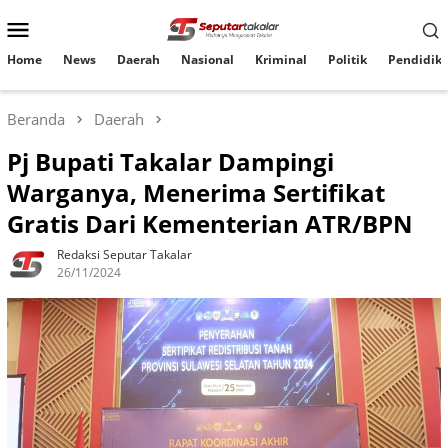
Loncat
Menu
ke
konten
Mobile
Home
News
Daerah
Nasional
Kriminal
Politik
Pendidik
Beranda
Daerah
Pj Bupati Takalar Dampingi
Warganya, Menerima Sertifikat
Gratis Dari Kementerian ATR/BPN
Redaksi Seputar Takalar
26/11/2024