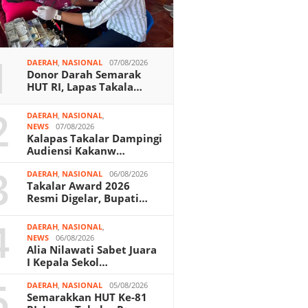
1
DAERAH
,
NASIONAL
07/08/2026
Donor Darah Semarak
HUT RI, Lapas Takala…
2
DAERAH
,
NASIONAL
,
NEWS
07/08/2026
Kalapas Takalar Dampingi
Audiensi Kakanw…
3
DAERAH
,
NASIONAL
06/08/2026
Takalar Award 2026
Resmi Digelar, Bupati…
4
DAERAH
,
NASIONAL
,
NEWS
06/08/2026
Alia Nilawati Sabet Juara
I Kepala Sekol…
5
DAERAH
,
NASIONAL
05/08/2026
Semarakkan HUT Ke-81