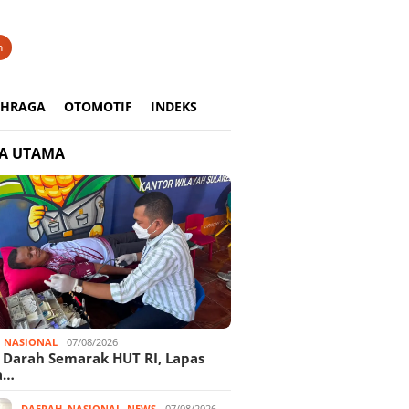
n
AHRAGA
OTOMOTIF
INDEKS
TA UTAMA
,
NASIONAL
07/08/2026
 Darah Semarak HUT RI, Lapas
a…
DAERAH
,
NASIONAL
,
NEWS
07/08/2026