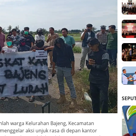
SEPU
mlah warga Kelurahan Bajeng, Kecamatan
 menggelar aksi unjuk rasa di depan kantor