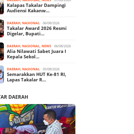
Kalapas Takalar Dampingi
Audiensi Kakanw…
DAERAH
,
NASIONAL
06/08/2026
Takalar Award 2026 Resmi
Digelar, Bupati…
DAERAH
,
NASIONAL
,
NEWS
06/08/2026
Alia Nilawati Sabet Juara I
Kepala Sekol…
DAERAH
,
NASIONAL
05/08/2026
Semarakkan HUT Ke-81 RI,
Lapas Takalar R…
TAR DAERAH