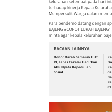
kelurahan setempat pada hari ini.
terhadap kinerja Kepala Keluraha
Mempersulit Warga dalam member
Para pendemo datang dengan sp
BAJENG #COPOT LURAH BAJENG”. 
minta agar kepala kelurahan baje
BACAAN LAINNYA
Donor Darah Semarak HUT
Ka
RI, Lapas Takalar Hadirkan
Da
Aksi Nyata Kepedulian
Ka
Sosial
de
Ba
Pe
81