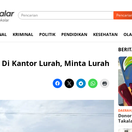
Pencaria
NAL
KRIMINAL
POLITIK
PENDIDIKAN
KESEHATAN
OL
BERI
Di Kantor Lurah, Minta Lurah
DAERAH
Donor
Takal