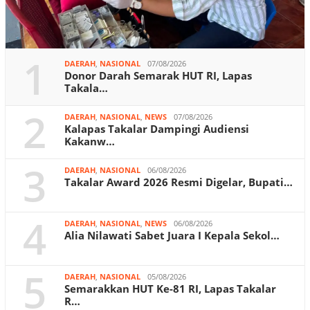
1
DAERAH
,
NASIONAL
07/08/2026
Donor Darah Semarak HUT RI, Lapas
Takala…
2
DAERAH
,
NASIONAL
,
NEWS
07/08/2026
Kalapas Takalar Dampingi Audiensi
Kakanw…
3
DAERAH
,
NASIONAL
06/08/2026
Takalar Award 2026 Resmi Digelar, Bupati…
4
DAERAH
,
NASIONAL
,
NEWS
06/08/2026
Alia Nilawati Sabet Juara I Kepala Sekol…
5
DAERAH
,
NASIONAL
05/08/2026
Semarakkan HUT Ke-81 RI, Lapas Takalar
R…