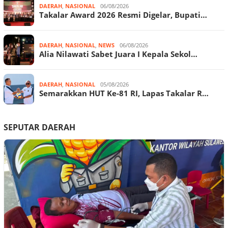
DAERAH
,
NASIONAL
06/08/2026
Takalar Award 2026 Resmi Digelar, Bupati…
DAERAH
,
NASIONAL
,
NEWS
06/08/2026
Alia Nilawati Sabet Juara I Kepala Sekol…
DAERAH
,
NASIONAL
05/08/2026
Semarakkan HUT Ke-81 RI, Lapas Takalar R…
SEPUTAR DAERAH