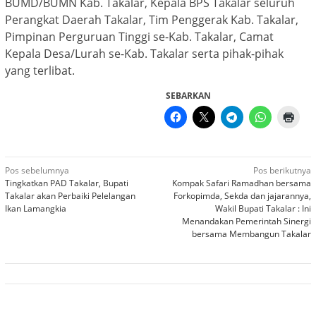
BUMD/BUMN Kab. Takalar, Kepala BPS Takalar seluruh
Perangkat Daerah Takalar, Tim Penggerak Kab. Takalar,
Pimpinan Perguruan Tinggi se-Kab. Takalar, Camat
Kepala Desa/Lurah se-Kab. Takalar serta pihak-pihak
yang terlibat.
SEBARKAN
Navigasi
Pos sebelumnya
Pos berikutnya
Tingkatkan PAD Takalar, Bupati
Kompak Safari Ramadhan bersama
pos
Takalar akan Perbaiki Pelelangan
Forkopimda, Sekda dan jajarannya,
Ikan Lamangkia
Wakil Bupati Takalar : Ini
Menandakan Pemerintah Sinergi
bersama Membangun Takalar