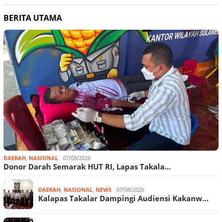
BERITA UTAMA
DAERAH
,
NASIONAL
07/08/2026
Donor Darah Semarak HUT RI, Lapas Takala…
DAERAH
,
NASIONAL
,
NEWS
07/08/2026
Kalapas Takalar Dampingi Audiensi Kakanw…