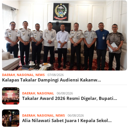
DAERAH
,
NASIONAL
,
NEWS
07/08/2026
Kalapas Takalar Dampingi Audiensi Kakanw…
DAERAH
,
NASIONAL
06/08/2026
Takalar Award 2026 Resmi Digelar, Bupati…
DAERAH
,
NASIONAL
,
NEWS
06/08/2026
Alia Nilawati Sabet Juara I Kepala Sekol…