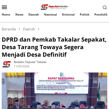
Loncat
Menu
ke
konten
Mobile
Home
News
Daerah
Nasional
Kriminal
Politik
Pendidik
Beranda
Daerah
DPRD dan Pemkab Takalar Sepakat,
Desa Tarang Towaya Segera
Menjadi Desa Definitif
Redaksi Seputar Takalar
11/05/2026