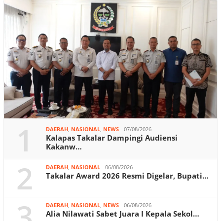
1
DAERAH
,
NASIONAL
,
NEWS
07/08/2026
Kalapas Takalar Dampingi Audiensi
Kakanw…
2
DAERAH
,
NASIONAL
06/08/2026
Takalar Award 2026 Resmi Digelar, Bupati…
3
DAERAH
,
NASIONAL
,
NEWS
06/08/2026
Alia Nilawati Sabet Juara I Kepala Sekol…