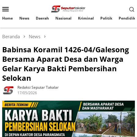
Loncat
Menu
ke
konten
Mobile
Home
News
Daerah
Nasional
Kriminal
Politik
Pendidik
Beranda
News
Babinsa Koramil 1426-04/Galesong
Bersama Aparat Desa dan Warga
Gelar Karya Bakti Pembersihan
Selokan
Redaksi Seputar Takalar
17/05/2026