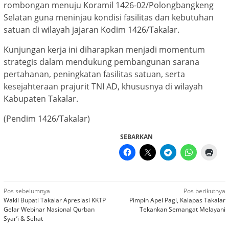
rombongan menuju Koramil 1426-02/Polongbangkeng
Selatan guna meninjau kondisi fasilitas dan kebutuhan
satuan di wilayah jajaran Kodim 1426/Takalar.
Kunjungan kerja ini diharapkan menjadi momentum
strategis dalam mendukung pembangunan sarana
pertahanan, peningkatan fasilitas satuan, serta
kesejahteraan prajurit TNI AD, khususnya di wilayah
Kabupaten Takalar.
(Pendim 1426/Takalar)
SEBARKAN
Navigasi
Pos sebelumnya
Pos berikutnya
Wakil Bupati Takalar Apresiasi KKTP
Pimpin Apel Pagi, Kalapas Takalar
pos
Gelar Webinar Nasional Qurban
Tekankan Semangat Melayani
Syar’i & Sehat