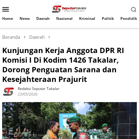
Loncat
Menu
ke
konten
Mobile
Home
News
Daerah
Nasional
Kriminal
Politik
Pendidik
Beranda
Daerah
Kunjungan Kerja Anggota DPR RI
Komisi I Di Kodim 1426 Takalar,
Dorong Penguatan Sarana dan
Kesejahteraan Prajurit
Redaksi Seputar Takalar
23/05/2026