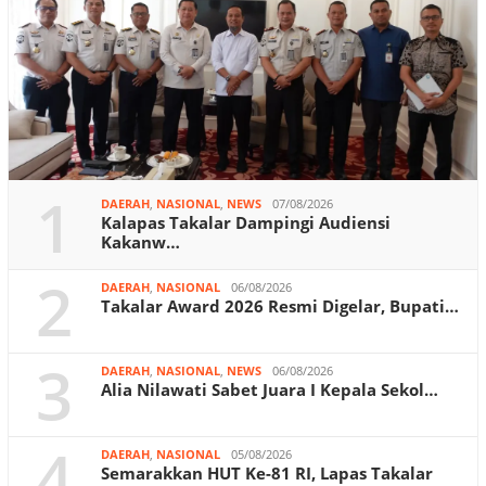
1
DAERAH
,
NASIONAL
,
NEWS
07/08/2026
Kalapas Takalar Dampingi Audiensi
Kakanw…
2
DAERAH
,
NASIONAL
06/08/2026
Takalar Award 2026 Resmi Digelar, Bupati…
3
DAERAH
,
NASIONAL
,
NEWS
06/08/2026
Alia Nilawati Sabet Juara I Kepala Sekol…
4
DAERAH
,
NASIONAL
05/08/2026
Semarakkan HUT Ke-81 RI, Lapas Takalar