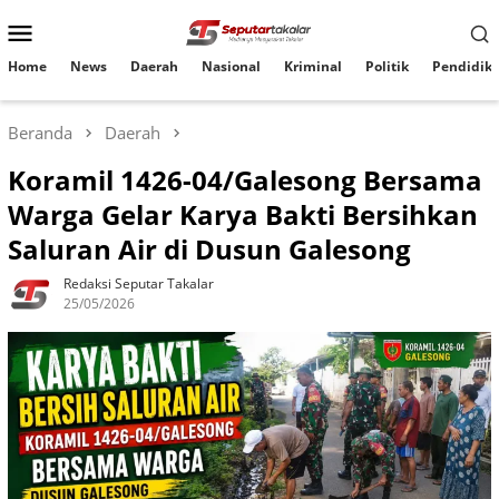
Loncat
Menu
ke
konten
Mobile
Home
News
Daerah
Nasional
Kriminal
Politik
Pendidik
Beranda
Daerah
Koramil 1426-04/Galesong Bersama
Warga Gelar Karya Bakti Bersihkan
Saluran Air di Dusun Galesong
Redaksi Seputar Takalar
25/05/2026