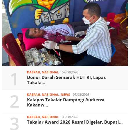
1
DAERAH
,
NASIONAL
07/08/2026
Donor Darah Semarak HUT RI, Lapas
Takala…
2
DAERAH
,
NASIONAL
,
NEWS
07/08/2026
Kalapas Takalar Dampingi Audiensi
Kakanw…
3
DAERAH
,
NASIONAL
06/08/2026
Takalar Award 2026 Resmi Digelar, Bupati…