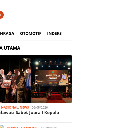
n
AHRAGA
OTOMOTIF
INDEKS
TA UTAMA
,
NASIONAL
,
NEWS
06/08/2026
ilawati Sabet Juara I Kepala
…