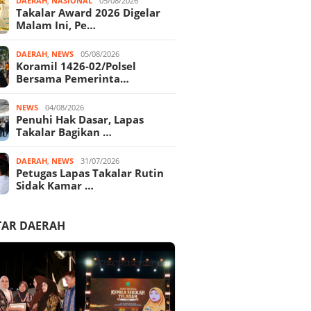
DAERAH
,
NASIONAL
05/08/2026
Takalar Award 2026 Digelar
Malam Ini, Pe…
DAERAH
,
NEWS
05/08/2026
Koramil 1426-02/Polsel
Bersama Pemerinta…
NEWS
04/08/2026
Penuhi Hak Dasar, Lapas
Takalar Bagikan …
DAERAH
,
NEWS
31/07/2026
Petugas Lapas Takalar Rutin
Sidak Kamar …
TAR DAERAH