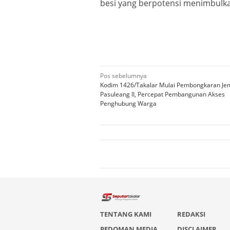
besi yang berpotensi menimbulk
Navigasi
Pos sebelumnya
Kodim 1426/Takalar Mulai Pembongkaran Je
pos
Pasuleang II, Percepat Pembangunan Akses
Penghubung Warga
TENTANG KAMI
REDAKSI
PEDOMAN MEDIA
DISCLAIMER