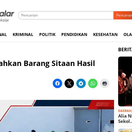
Pencaria
NAL
KRIMINAL
POLITIK
PENDIDIKAN
KESEHATAN
OL
BERI
ahkan Barang Sitaan Hasil
DAERAH
Alia N
Sekol