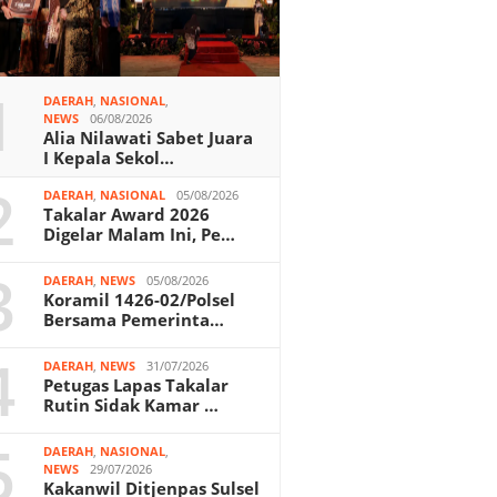
1
DAERAH
,
NASIONAL
,
NEWS
06/08/2026
Alia Nilawati Sabet Juara
I Kepala Sekol…
2
DAERAH
,
NASIONAL
05/08/2026
Takalar Award 2026
Digelar Malam Ini, Pe…
3
DAERAH
,
NEWS
05/08/2026
Koramil 1426-02/Polsel
Bersama Pemerinta…
4
DAERAH
,
NEWS
31/07/2026
Petugas Lapas Takalar
Rutin Sidak Kamar …
5
DAERAH
,
NASIONAL
,
NEWS
29/07/2026
Kakanwil Ditjenpas Sulsel