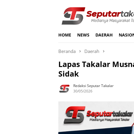
Loncat
ke
konten
HOME
NEWS
DAERAH
NASIO
Beranda
Daerah
Lapas Takalar Musn
Sidak
Redaksi Seputar Takalar
30/05/2026