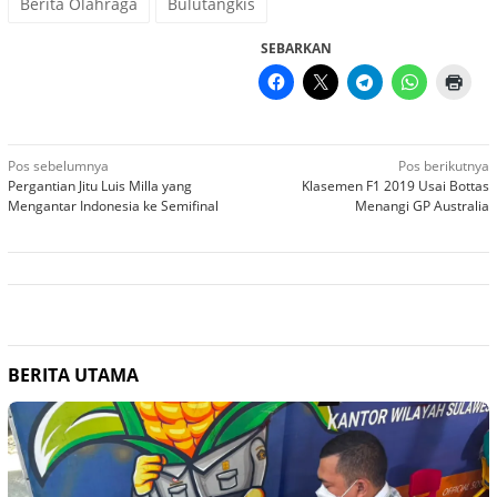
Berita Olahraga
Bulutangkis
SEBARKAN
Navigasi
Pos sebelumnya
Pos berikutnya
Pergantian Jitu Luis Milla yang
Klasemen F1 2019 Usai Bottas
pos
Mengantar Indonesia ke Semifinal
Menangi GP Australia
BERITA UTAMA