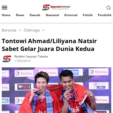
Loncat
Menu
ke
konten
Mobile
Home
News
Daerah
Nasional
Kriminal
Politik
Pendidik
Beranda
Olahraga
Tontowi Ahmad/Liliyana Natsir
Sabet Gelar Juara Dunia Kedua
Redaksi Seputar Takalar
17/03/2019