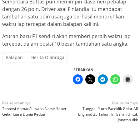
Sementara Bottas pun memimpin klasemen pebalap
dengan 26 poin. Driver asal Finlandia itu mendapat
tambahan satu poin usai juga berhasil menorehkan
waktu lap tercepat dalam balapan kali ini.
Aturan baru F1 sendiri akan memberi peraih waktu lap
tercepat dalam posisi 10 besar tambahan satu angka.
Balapan
Berita Olahraga
SEBARKAN
Navigasi
Pos sebelumnya
Pos berikutnya
Tontowi Ahmad/Liliyana Natsir Sabet
Tunggal Putra Paceklik Gelar All
pos
Gelar Juara Dunia Kedua
England 25 Tahun, Ini Saran Untuk
Jonatan dkk