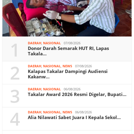
1
DAERAH
,
NASIONAL
07/08/2026
Donor Darah Semarak HUT RI, Lapas
Takala…
2
DAERAH
,
NASIONAL
,
NEWS
07/08/2026
Kalapas Takalar Dampingi Audiensi
Kakanw…
3
DAERAH
,
NASIONAL
06/08/2026
Takalar Award 2026 Resmi Digelar, Bupati…
4
DAERAH
,
NASIONAL
,
NEWS
06/08/2026
Alia Nilawati Sabet Juara I Kepala Sekol…