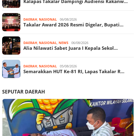
Kalapas Takalar Dampingi Audiensi Kakanw…
DAERAH
,
NASIONAL
06/08/2026
Takalar Award 2026 Resmi Digelar, Bupati…
DAERAH
,
NASIONAL
,
NEWS
06/08/2026
Alia Nilawati Sabet Juara I Kepala Sekol…
DAERAH
,
NASIONAL
05/08/2026
Semarakkan HUT Ke-81 RI, Lapas Takalar R…
SEPUTAR DAERAH