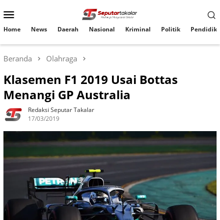
Loncat
Menu
ke
konten
Mobile
Home
News
Daerah
Nasional
Kriminal
Politik
Pendidik
Beranda
Olahraga
Klasemen F1 2019 Usai Bottas
Menangi GP Australia
Redaksi Seputar Takalar
17/03/2019