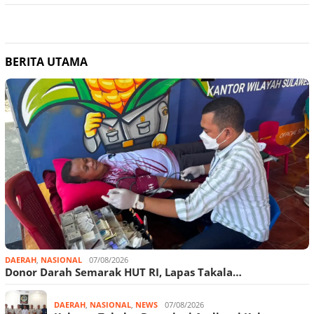
BERITA UTAMA
DAERAH
,
NASIONAL
07/08/2026
Donor Darah Semarak HUT RI, Lapas Takala…
DAERAH
,
NASIONAL
,
NEWS
07/08/2026