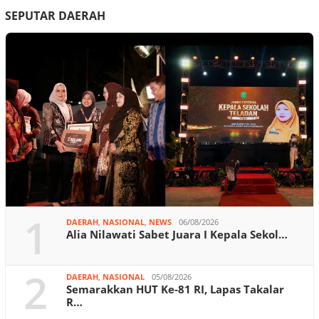
SEPUTAR DAERAH
1
DAERAH
,
NASIONAL
,
NEWS
06/08/2026
Alia Nilawati Sabet Juara I Kepala Sekol…
2
DAERAH
,
NASIONAL
05/08/2026
Semarakkan HUT Ke-81 RI, Lapas Takalar
R…