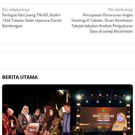
Navigasi
Pos sebelumnya
Pos berikutnya
Peringati Hari Juang TNI AD, Kodim
Percepatan Penurunan Angka
pos
1426 Takalar Gelar Upacara Ziarah
Stunting di Takalar, Dinas Kesehatan
Rombongan
Takalar lakukan Analisis Pengukuran
Data di setiap Kecamatan
BERITA UTAMA