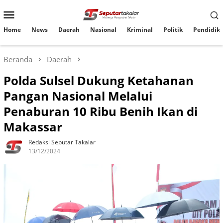
Loncat
Menu
ke
konten
Mobile
Home
News
Daerah
Nasional
Kriminal
Politik
Pendidik
Beranda
Daerah
Polda Sulsel Dukung Ketahanan
Pangan Nasional Melalui
Penaburan 10 Ribu Benih Ikan di
Makassar
Redaksi Seputar Takalar
13/12/2024