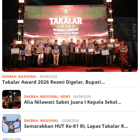
DAERAH
,
NASIONAL
06/08/2026
Takalar Award 2026 Resmi Digelar, Bupati…
DAERAH
,
NASIONAL
,
NEWS
06/08/2026
Alia Nilawati Sabet Juara I Kepala Sekol…
DAERAH
,
NASIONAL
05/08/2026
Semarakkan HUT Ke-81 RI, Lapas Takalar R…