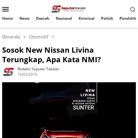
Loncat
Menu
ke
konten
Mobile
Home
News
Daerah
Nasional
Kriminal
Politik
Pendidik
Beranda
Otomotif
Sosok New Nissan Livina
Terungkap, Apa Kata NMI?
Redaksi Seputar Takalar
16/03/2019