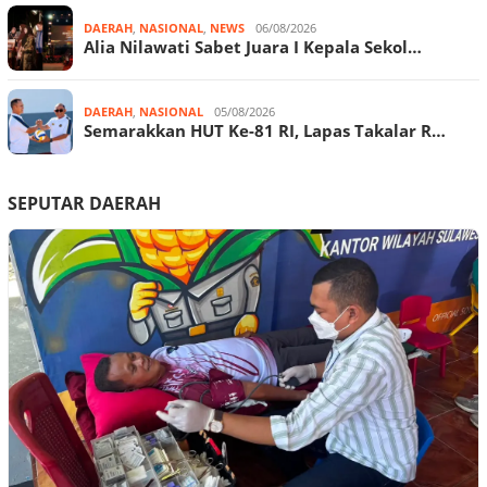
DAERAH
,
NASIONAL
,
NEWS
06/08/2026
Alia Nilawati Sabet Juara I Kepala Sekol…
DAERAH
,
NASIONAL
05/08/2026
Semarakkan HUT Ke-81 RI, Lapas Takalar R…
SEPUTAR DAERAH