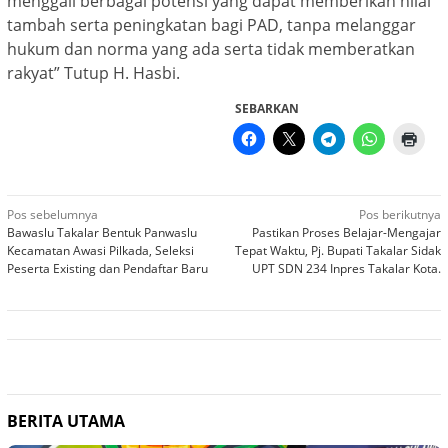
menggali berbagai potensi yang dapat memberikan nilai
tambah serta peningkatan bagi PAD, tanpa melanggar
hukum dan norma yang ada serta tidak memberatkan
rakyat” Tutup H. Hasbi.
SEBARKAN
Navigasi
Pos sebelumnya
Pos berikutnya
Bawaslu Takalar Bentuk Panwaslu
Pastikan Proses Belajar-Mengajar
pos
Kecamatan Awasi Pilkada, Seleksi
Tepat Waktu, Pj. Bupati Takalar Sidak
Peserta Existing dan Pendaftar Baru
UPT SDN 234 Inpres Takalar Kota.
BERITA UTAMA