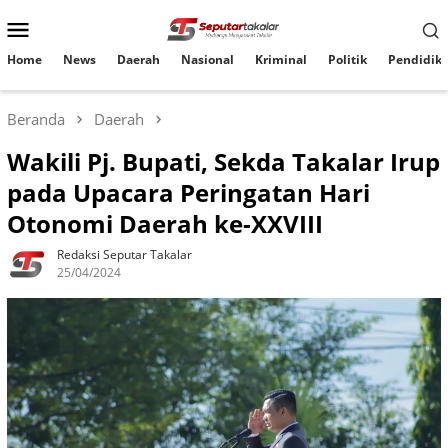
Loncat
Menu
ke
konten
Mobile
Home
News
Daerah
Nasional
Kriminal
Politik
Pendidik
Beranda
Daerah
Wakili Pj. Bupati, Sekda Takalar Irup
pada Upacara Peringatan Hari
Otonomi Daerah ke-XXVIII
Redaksi Seputar Takalar
25/04/2024