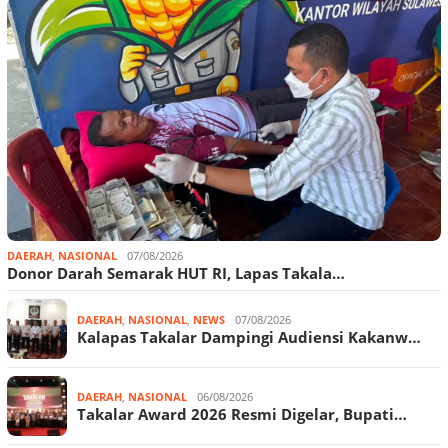
DAERAH
,
NASIONAL
07/08/2026
Donor Darah Semarak HUT RI, Lapas Takala…
DAERAH
,
NASIONAL
,
NEWS
07/08/2026
Kalapas Takalar Dampingi Audiensi Kakanw…
DAERAH
,
NASIONAL
06/08/2026
Takalar Award 2026 Resmi Digelar, Bupati…