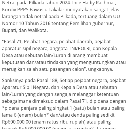
Netral pada Pilkada tahun 2024. Ince Hadiy Rachmat,
Kordiv PPPS Bawaslu Takalar menyatakan sangat jelas
larangan tidak netral pada Pilkada, tertuang dalam UU
Nomor 10 Tahun 2016 tentang Pemilihan gubernur,
Bupati, dan Walikota.
“Pasal 71, Pejabat negara, pejabat daerah, pejabat
aparatur sipil negara, anggota TNI/POLRI, dan Kepala
Desa atau sebutan lain/Lurah dilarang membuat
keputusan dan/atau tindakan yang menguntungkan atau
merugikan salah satu pasangan calon”, ungkapnya.
Sanksinya pada Pasal 188, Setiap pejabat negara, pejabat
Aparatur Sipil Negara, dan Kepala Desa atau sebutan
lain/Lurah yang dengan sengaja melanggar ketentuan
sebagaimana dimaksud dalam Pasal 71, dipidana dengan
*pidana penjara paling singkat 1 (satu) bulan atau paling
lama 6 (enam) bulan* dan/atau denda paling sedikit
Rp600.000,00 (enam ratus ribu rupiah) atau paling
banyak Rp6.000.000,00 (enam juta rupiah)”, tutupnya.