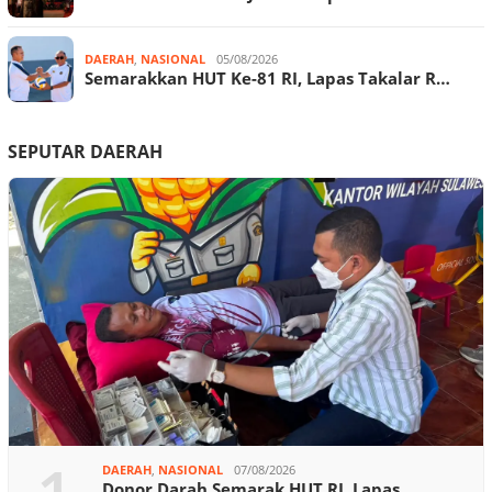
DAERAH
,
NASIONAL
05/08/2026
Semarakkan HUT Ke-81 RI, Lapas Takalar R…
SEPUTAR DAERAH
DAERAH
,
NASIONAL
07/08/2026
Donor Darah Semarak HUT RI, Lapas