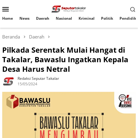
Loncat
Menu
ke
konten
Mobile
Home
News
Daerah
Nasional
Kriminal
Politik
Pendidik
Beranda
Daerah
Pilkada Serentak Mulai Hangat di
Takalar, Bawaslu Ingatkan Kepala
Desa Harus Netral
Redaksi Seputar Takalar
15/05/2024