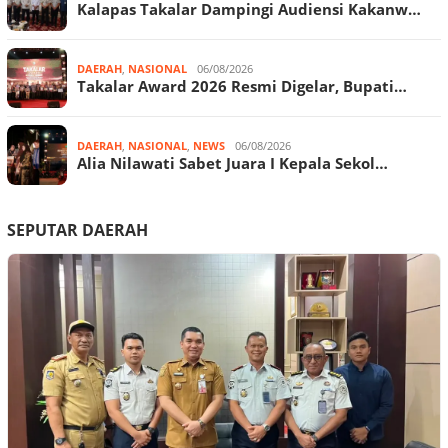
Kalapas Takalar Dampingi Audiensi Kakanw…
DAERAH
,
NASIONAL
06/08/2026
Takalar Award 2026 Resmi Digelar, Bupati…
DAERAH
,
NASIONAL
,
NEWS
06/08/2026
Alia Nilawati Sabet Juara I Kepala Sekol…
SEPUTAR DAERAH