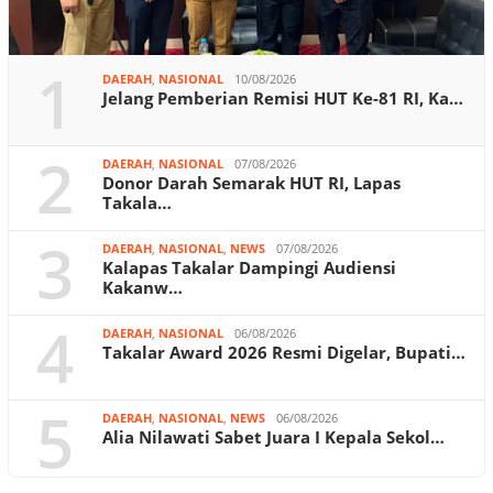
1
DAERAH
,
NASIONAL
10/08/2026
Jelang Pemberian Remisi HUT Ke-81 RI, Ka…
2
DAERAH
,
NASIONAL
07/08/2026
Donor Darah Semarak HUT RI, Lapas
Takala…
3
DAERAH
,
NASIONAL
,
NEWS
07/08/2026
Kalapas Takalar Dampingi Audiensi
Kakanw…
4
DAERAH
,
NASIONAL
06/08/2026
Takalar Award 2026 Resmi Digelar, Bupati…
5
DAERAH
,
NASIONAL
,
NEWS
06/08/2026
Alia Nilawati Sabet Juara I Kepala Sekol…