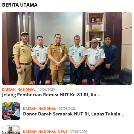
BERITA UTAMA
DAERAH
,
NASIONAL
10/08/2026
Jelang Pemberian Remisi HUT Ke-81 RI, Ka…
DAERAH
,
NASIONAL
07/08/2026
Donor Darah Semarak HUT RI, Lapas Takala…
DAERAH
,
NASIONAL
,
NEWS
07/08/2026