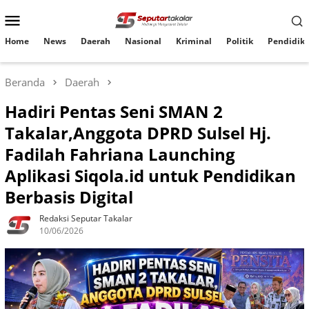
Loncat
Menu
ke
konten
Mobile
Home
News
Daerah
Nasional
Kriminal
Politik
Pendidik
Beranda
Daerah
Hadiri Pentas Seni SMAN 2
Takalar,Anggota DPRD Sulsel Hj.
Fadilah Fahriana Launching
Aplikasi Siqola.id untuk Pendidikan
Berbasis Digital
Redaksi Seputar Takalar
10/06/2026