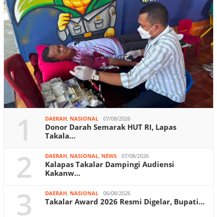
1
DAERAH
,
NASIONAL
07/08/2026
Donor Darah Semarak HUT RI, Lapas
Takala…
2
DAERAH
,
NASIONAL
,
NEWS
07/08/2026
Kalapas Takalar Dampingi Audiensi
Kakanw…
3
DAERAH
,
NASIONAL
06/08/2026
Takalar Award 2026 Resmi Digelar, Bupati…