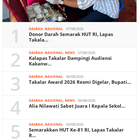
1
DAERAH
,
NASIONAL
07/08/2026
Donor Darah Semarak HUT RI, Lapas
Takala…
2
DAERAH
,
NASIONAL
,
NEWS
07/08/2026
Kalapas Takalar Dampingi Audiensi
Kakanw…
3
DAERAH
,
NASIONAL
06/08/2026
Takalar Award 2026 Resmi Digelar, Bupati…
4
DAERAH
,
NASIONAL
,
NEWS
06/08/2026
Alia Nilawati Sabet Juara I Kepala Sekol…
5
DAERAH
,
NASIONAL
05/08/2026
Semarakkan HUT Ke-81 RI, Lapas Takalar
R…