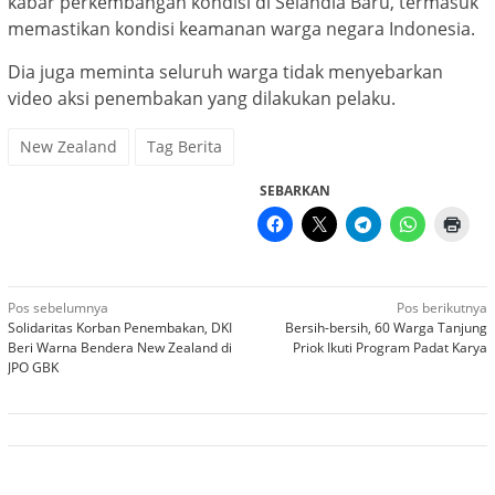
kabar perkembangan kondisi di Selandia Baru, termasuk
memastikan kondisi keamanan warga negara Indonesia.
Dia juga meminta seluruh warga tidak menyebarkan
video aksi penembakan yang dilakukan pelaku.
New Zealand
Tag Berita
SEBARKAN
Navigasi
Pos sebelumnya
Pos berikutnya
Solidaritas Korban Penembakan, DKI
Bersih-bersih, 60 Warga Tanjung
pos
Beri Warna Bendera New Zealand di
Priok Ikuti Program Padat Karya
JPO GBK