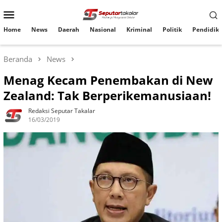
Loncat
Menu
ke
konten
Mobile
Home
News
Daerah
Nasional
Kriminal
Politik
Pendidik
Beranda
News
Menag Kecam Penembakan di New
Zealand: Tak Berperikemanusiaan!
Redaksi Seputar Takalar
16/03/2019