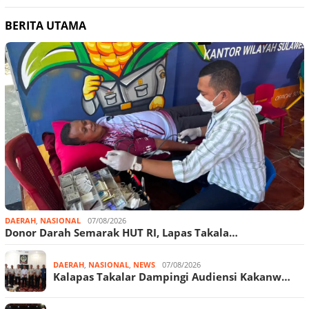
BERITA UTAMA
DAERAH
,
NASIONAL
07/08/2026
Donor Darah Semarak HUT RI, Lapas Takala…
DAERAH
,
NASIONAL
,
NEWS
07/08/2026
Kalapas Takalar Dampingi Audiensi Kakanw…