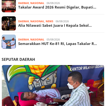
DAERAH
,
NASIONAL
06/08/2026
Takalar Award 2026 Resmi Digelar, Bupati…
DAERAH
,
NASIONAL
,
NEWS
06/08/2026
Alia Nilawati Sabet Juara I Kepala Sekol…
DAERAH
,
NASIONAL
05/08/2026
Semarakkan HUT Ke-81 RI, Lapas Takalar R…
SEPUTAR DAERAH