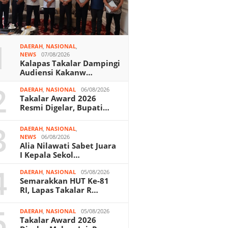
1
DAERAH
,
NASIONAL
,
NEWS
07/08/2026
Kalapas Takalar Dampingi
Audiensi Kakanw…
2
DAERAH
,
NASIONAL
06/08/2026
Takalar Award 2026
Resmi Digelar, Bupati…
3
DAERAH
,
NASIONAL
,
NEWS
06/08/2026
Alia Nilawati Sabet Juara
I Kepala Sekol…
4
DAERAH
,
NASIONAL
05/08/2026
Semarakkan HUT Ke-81
RI, Lapas Takalar R…
5
DAERAH
,
NASIONAL
05/08/2026
Takalar Award 2026