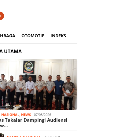
n
AHRAGA
OTOMOTIF
INDEKS
TA UTAMA
,
NASIONAL
,
NEWS
07/08/2026
as Takalar Dampingi Audiensi
nw…
DAERAH
,
NASIONAL
06/08/2026