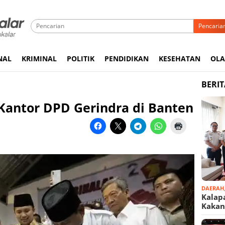
Pencaria
NAL
KRIMINAL
POLITIK
PENDIDIKAN
KESEHATAN
OL
BERI
antor DPD Gerindra di Banten
DAERAH
Kalap
Kaka