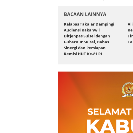
BACAAN LAINNYA
Kalapas Takalar Dampingi
Al
Audiensi Kakanwil
Ke
Ditjenpas Sulsel dengan
Ti
Gubernur Sulsel, Bahas
Ta
Sinergi dan Persiapan
Remisi HUT Ke-81 RI