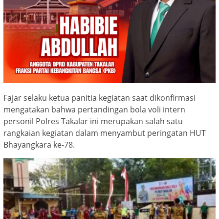
Fajar selaku ketua panitia kegiatan saat dikonfirmasi
mengatakan bahwa pertandingan bola voli intern
personil Polres Takalar ini merupakan salah satu
rangkaian kegiatan dalam menyambut peringatan HUT
Bhayangkara ke-78.