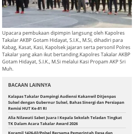
Upacara pembukaan dipimpin langsung oleh Kapolres
Takalar AKBP Gotam Hidayat, S.I.K., M.Si, dihadiri para
Kabag, Kasat, Kasi, Kapolsek jajaran serta personil Polres
Takalar yang akan ikut bertanding.Kapolres Takalar AKBP
Gotam Hidayat, S.I.K., M.Si melalui Kasi Propam AKP Sri
Muh.
BACAAN LAINNYA
Kalapas Takalar Dampingi Audiensi Kakanwil Ditjenpas
Sulsel dengan Gubernur Sulsel, Bahas Sinergi dan Persiapan
Remisi HUT Ke-81 RI
Alia Nilawati Sabet Juara I Kepala Sekolah Teladan Tingkat
TK Dalam Acara Takalar Award 2026
Koramil 1426-02/Polsel Bersama Pemerintah Desa dan