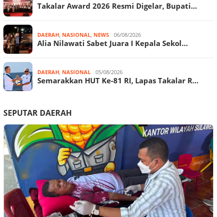
Takalar Award 2026 Resmi Digelar, Bupati…
DAERAH
,
NASIONAL
,
NEWS
06/08/2026
Alia Nilawati Sabet Juara I Kepala Sekol…
DAERAH
,
NASIONAL
05/08/2026
Semarakkan HUT Ke-81 RI, Lapas Takalar R…
SEPUTAR DAERAH