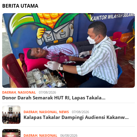
BERITA UTAMA
DAERAH
,
NASIONAL
07/08/2026
Donor Darah Semarak HUT RI, Lapas Takala…
DAERAH
,
NASIONAL
,
NEWS
07/08/2026
Kalapas Takalar Dampingi Audiensi Kakanw…
DAERAH
,
NASIONAL
06/08/2026