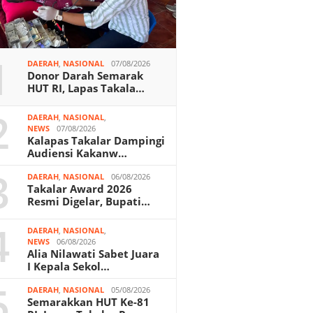
1
DAERAH
,
NASIONAL
07/08/2026
Donor Darah Semarak
HUT RI, Lapas Takala…
2
DAERAH
,
NASIONAL
,
NEWS
07/08/2026
Kalapas Takalar Dampingi
Audiensi Kakanw…
3
DAERAH
,
NASIONAL
06/08/2026
Takalar Award 2026
Resmi Digelar, Bupati…
4
DAERAH
,
NASIONAL
,
NEWS
06/08/2026
Alia Nilawati Sabet Juara
I Kepala Sekol…
5
DAERAH
,
NASIONAL
05/08/2026
Semarakkan HUT Ke-81