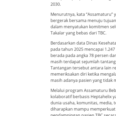
2030.
Menurutnya, kata “Assamaturu” y
bergerak bersama menuju tujuan
dalam menyatukan komitmen sel
Takalar yang bebas dari TBC.
Berdasarkan data Dinas Kesehata
pada tahun 2025 mencapai 1.247
berada pada angka 78 persen da
masih terdapat sejumlah tantan
Tantangan tersebut antara lain 
memeriksakan diri ketika mengala
masih adanya pasien yang tidak 
Melalui program Assamaturu Be
kolaboratif berbasis Heptahelix 
dunia usaha, komunitas, media, t
diharapkan mampu memperkuat up
pendampingan pasien TBC secara