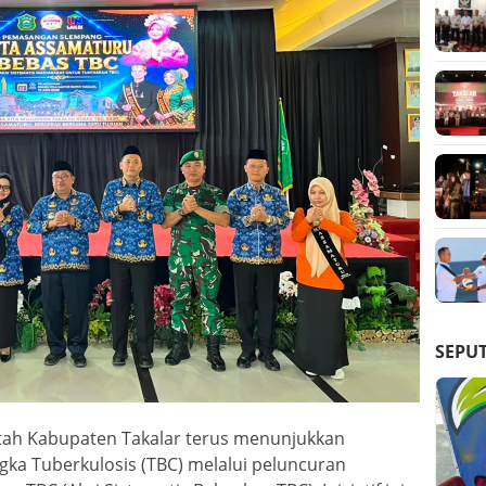
SEPU
ah Kabupaten Takalar terus menunjukkan
a Tuberkulosis (TBC) melalui peluncuran