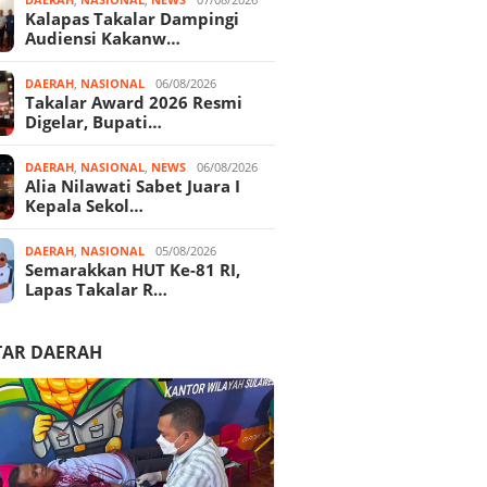
Kalapas Takalar Dampingi
Audiensi Kakanw…
DAERAH
,
NASIONAL
06/08/2026
Takalar Award 2026 Resmi
Digelar, Bupati…
DAERAH
,
NASIONAL
,
NEWS
06/08/2026
Alia Nilawati Sabet Juara I
Kepala Sekol…
DAERAH
,
NASIONAL
05/08/2026
Semarakkan HUT Ke-81 RI,
Lapas Takalar R…
TAR DAERAH