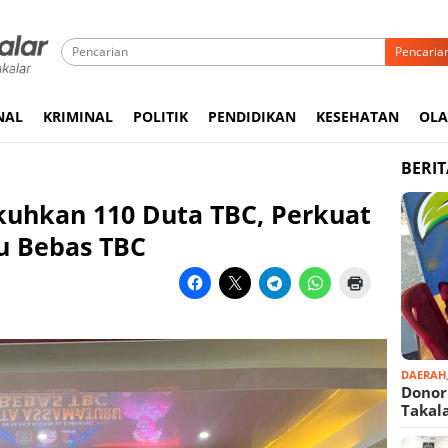
Pencaria
NAL
KRIMINAL
POLITIK
PENDIDIKAN
KESEHATAN
OL
BERI
uhkan 110 Duta TBC, Perkuat
u Bebas TBC
DAERAH
Donor
Takal