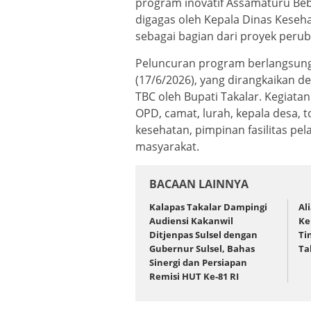
program inovatif Assamaturu Bebas
digagas oleh Kepala Dinas Kesehat
sebagai bagian dari proyek peru
Peluncuran program berlangsung 
(17/6/2026), yang dirangkaikan
TBC oleh Bupati Takalar. Kegiata
OPD, camat, lurah, kepala desa, 
kesehatan, pimpinan fasilitas pe
masyarakat.
BACAAN LAINNYA
Kalapas Takalar Dampingi
Al
Audiensi Kakanwil
Ke
Ditjenpas Sulsel dengan
Ti
Gubernur Sulsel, Bahas
Ta
Sinergi dan Persiapan
Remisi HUT Ke-81 RI