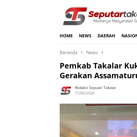
Loncat
ke
konten
HOME
NEWS
DAERAH
NASIO
Beranda
News
Pemkab Takalar Kuk
Gerakan Assamatur
Redaksi Seputar Takalar
17/06/2026