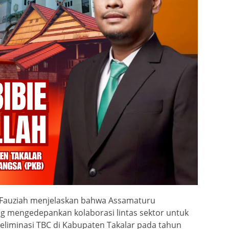
l Fauziah menjelaskan bahwa Assamaturu
 mengedepankan kolaborasi lintas sektor untuk
liminasi TBC di Kabupaten Takalar pada tahun