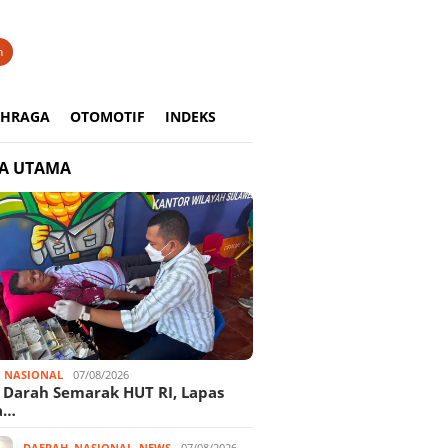
n
AHRAGA
OTOMOTIF
INDEKS
TA UTAMA
,
NASIONAL
07/08/2026
 Darah Semarak HUT RI, Lapas
a…
DAERAH
,
NASIONAL
,
NEWS
07/08/2026