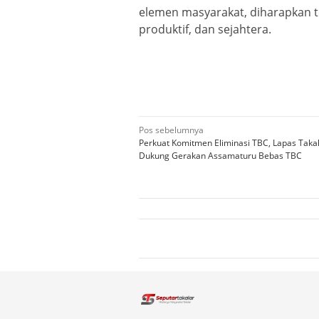
elemen masyarakat, diharapkan te
produktif, dan sejahtera.
Navigasi
Pos sebelumnya
Perkuat Komitmen Eliminasi TBC, Lapas Taka
pos
Dukung Gerakan Assamaturu Bebas TBC