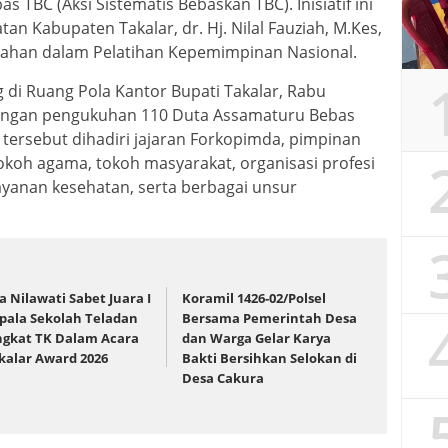
 TBC (Aksi Sistematis Bebaskan TBC). Inisiatif ini
an Kabupaten Takalar, dr. Hj. Nilal Fauziah, M.Kes,
bahan dalam Pelatihan Kepemimpinan Nasional.
di Ruang Pola Kantor Bupati Takalar, Rabu
 dengan pengukuhan 110 Duta Assamaturu Bebas
n tersebut dihadiri jajaran Forkopimda, pimpinan
tokoh agama, tokoh masyarakat, organisasi profesi
layanan kesehatan, serta berbagai unsur
ia Nilawati Sabet Juara I
Koramil 1426-02/Polsel
pala Sekolah Teladan
Bersama Pemerintah Desa
ngkat TK Dalam Acara
dan Warga Gelar Karya
kalar Award 2026
Bakti Bersihkan Selokan di
Desa Cakura